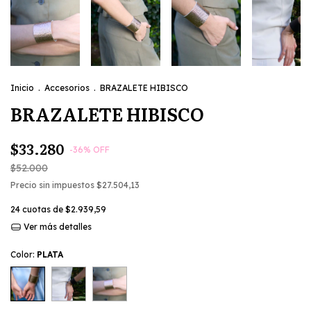
Inicio
.
Accesorios
.
BRAZALETE HIBISCO
BRAZALETE HIBISCO
$33.280
-
36
%
OFF
$52.000
Precio sin impuestos
$27.504,13
24
cuotas de
$2.939,59
Ver más detalles
Color:
PLATA