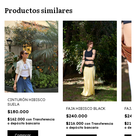
Productos similares
CINTURÓN HIBISCO
SUELA
FAJA 
FAJA HIBISCO BLACK
$180.000
$240
$240.000
$162.000
con
Transferencia
$216.
$216.000
o depósito bancario
con
Transferencia
o depó
o depósito bancario
Comprar