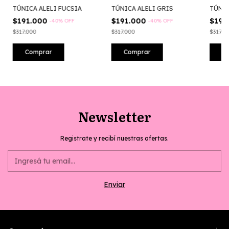
TÚNIC
TÚNICA ALELI FUCSIA
TÚNICA ALELI GRIS
$191
$191.000
$191.000
-
40
%
OFF
-
40
%
OFF
$317.0
$317.000
$317.000
C
Comprar
Comprar
Newsletter
Registrate y recibí nuestras ofertas.