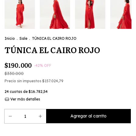
Inicio
.
Sale
.
TÚNICA EL CAIRO ROJO
TÚNICA EL CAIRO ROJO
$190.000
-
42
%
OFF
$330.000
Precio sin impuestos
$157.024,79
24
cuotas de
$16.782,54
Ver más detalles