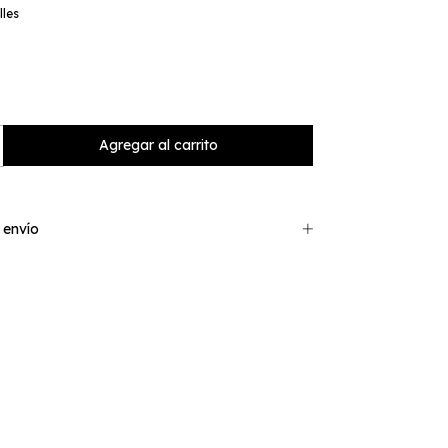
lles
 envío