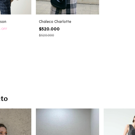
ison
Chaleco Charlotte
$520.000
%
OFF
$520.000
cto