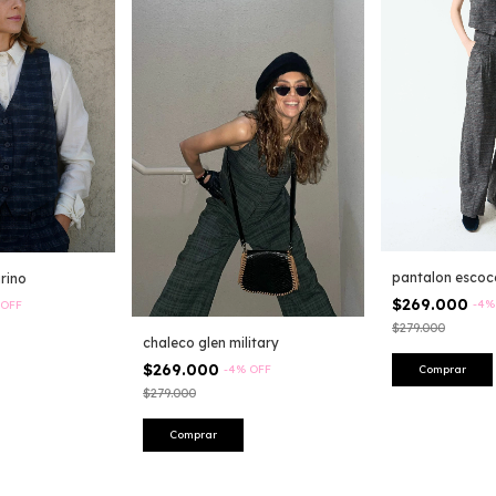
pantalon escoc
rino
$269.000
-
4
OFF
$279.000
chaleco glen military
$269.000
-
4
%
OFF
Comprar
$279.000
Comprar