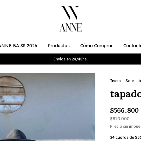
ANNE BA SS 2026
Productos
Cómo Comprar
Contact
Envíos en 24/48hs.
Inicio
.
Sale
.
t
tapado
$566.800
$810.000
Precio sin impu
24
cuotas de
$5