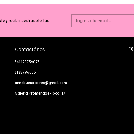
te y recibí nuestras ofertas.
Contactános
541128756075
1128796075
annebuenosaires@gmail.com
Galería Promenade- local 17