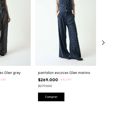
es Glen grey
pantalon escoces Glen marino
$269.000
%
OFF
-
4
%
OFF
$279.000
pantalon escoce
$269.000
-
4
Comprar
$279.000
Comprar