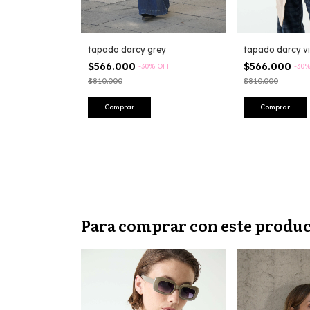
tapado darcy grey
tapado darcy v
$566.000
$566.000
-
30
%
OFF
-
30
$810.000
$810.000
Comprar
Comprar
Para comprar con este produ