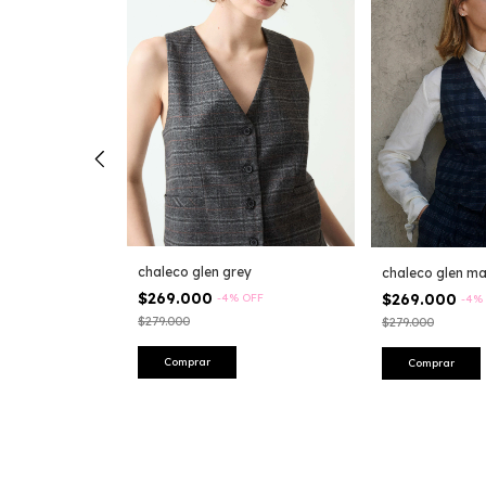
chaleco glen grey
chaleco glen ma
$269.000
$269.000
-
4
%
OFF
-
4
%
$279.000
$279.000
 Glen military
OFF
Comprar
Comprar