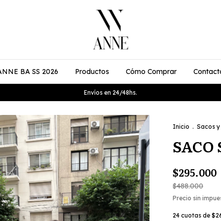
ANNE BA SS 2026
Productos
Cómo Comprar
Contact
Envíos en 24/48hs.
Inicio
.
Sacos y
SACO
$295.000
$488.000
Precio sin impu
24
cuotas de
$2