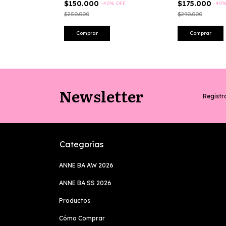
$150.000
$175.000
-
40
%
OFF
-
40
$250.000
$290.000
Comprar
Comprar
Newsletter
Registra
Categorías
ANNE BA AW 2026
ANNE BA SS 2026
Productos
Cómo Comprar