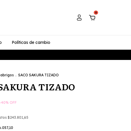
0
o
Políticas de cambio
 abrigos
.
SACO SAKURA TIZADO
 SAKURA TIZADO
-
40
%
OFF
estos
$243.801,65
6.057,10