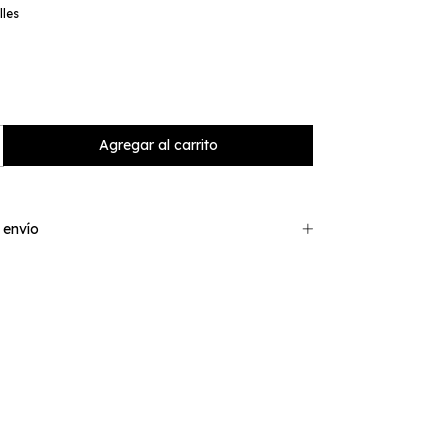
lles
 envío