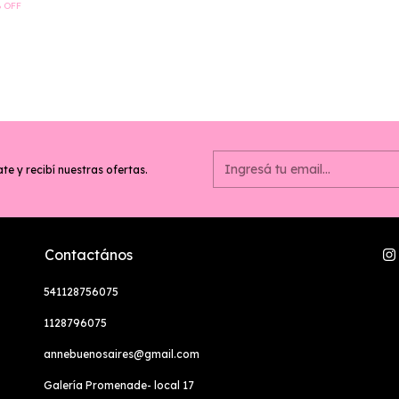
%
OFF
te y recibí nuestras ofertas.
Contactános
541128756075
1128796075
annebuenosaires@gmail.com
Galería Promenade- local 17