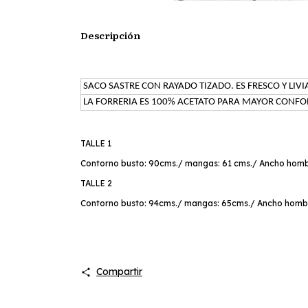
Descripción
SACO SASTRE CON RAYADO TIZADO. ES FRESCO Y LIV
LA FORRERIA ES 100% ACETATO PARA MAYOR CONFOR
TALLE 1
Contorno busto: 90cms./ mangas: 61 cms./ Ancho homb
TALLE 2
Contorno busto: 94cms./ mangas: 65cms./ Ancho hombr
Compartir