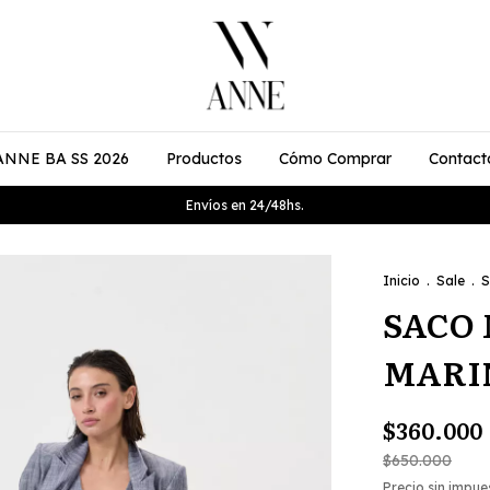
ANNE BA SS 2026
Productos
Cómo Comprar
Contact
Envíos en 24/48hs.
Inicio
.
Sale
.
S
SACO 
MARI
$360.000
$650.000
Precio sin impu