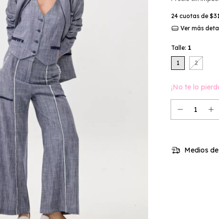
24
cuotas de
$3
Ver más deta
Talle:
1
1
2
¡No te lo pierd
Medios de