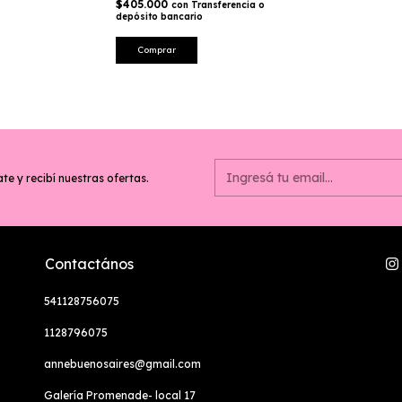
$405.000
con
Transferencia o
depósito bancario
Comprar
te y recibí nuestras ofertas.
Contactános
541128756075
1128796075
annebuenosaires@gmail.com
Galería Promenade- local 17