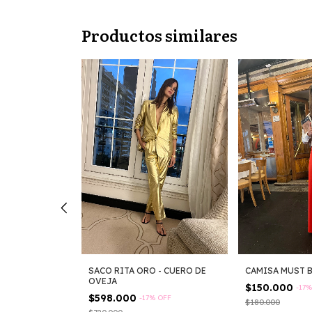
Productos similares
SACO RITA ORO - CUERO DE
CAMISA MUST 
OVEJA
$150.000
-
17
IA LINO
$598.000
-
17
%
OFF
$180.000