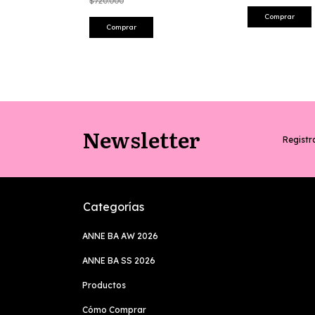
$720.000
OFF
Comprar
Newsletter
Registra
Categorías
ANNE BA AW 2026
ANNE BA SS 2026
Productos
Cómo Comprar