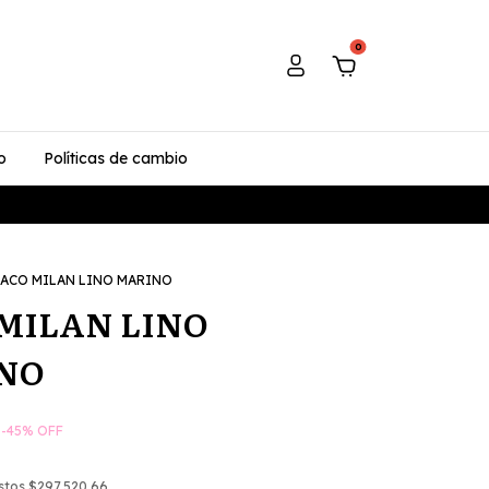
0
o
Políticas de cambio
ACO MILAN LINO MARINO
MILAN LINO
NO
-
45
%
OFF
estos
$297.520,66