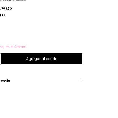
1.798,50
lles
as, es el último!
 envío