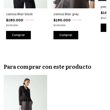
pantal
$180
camisa Blair black
camisa Blair grey
$220.0
$180.000
$180.000
-
5
%
OFF
-
5
%
OFF
$190.000
$190.000
C
Comprar
Comprar
Para comprar con este producto