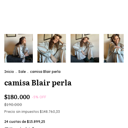
Inicio
.
Sale
.
camisa Blair perla
camisa Blair perla
$180.000
-
5
%
OFF
$190.000
Precio sin impuestos
$148.760,33
24
cuotas de
$15.899,25