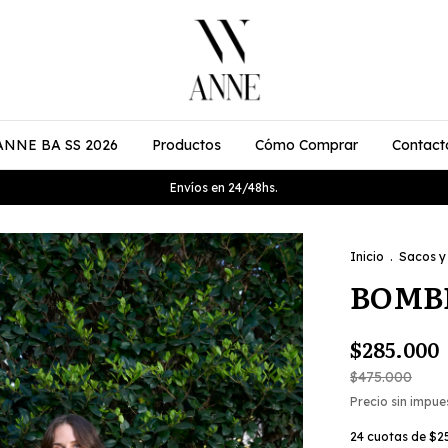
ANNE BA SS 2026
Productos
Cómo Comprar
Contact
Envíos en 24/48hs.
Inicio
.
Sacos y
BOMB
$285.000
$475.000
Precio sin impu
24
cuotas de
$25