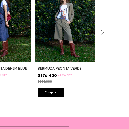
BERMUDA PEO
BERMUDA PEONIA VERDE
IA DENIM BLUE
BLACK
$176.400
-
40
%
OFF
%
OFF
$176.400
$294.000
$294.000
Comprar