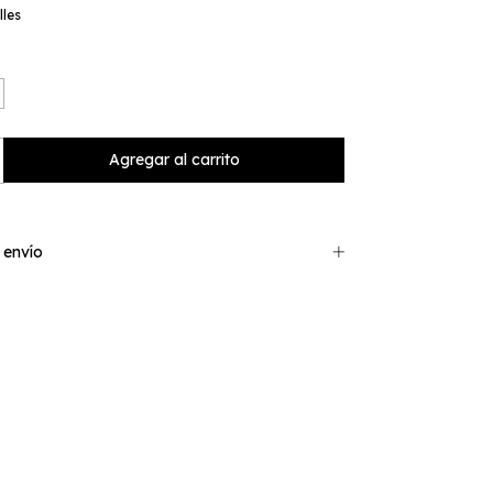
lles
 envío