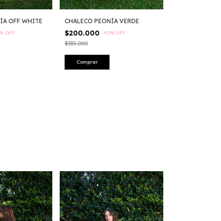
CHALECO PEONÍA VERDE
CHALECO SAK
ÍA OFF WHITE
$200.000
$286.800
-
40
%
OFF
-
40
%
OFF
$335.000
$478.000
Comprar
Comprar
Sin stock