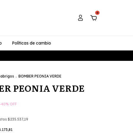
0
o
Políticas de cambio
 abrigos
.
BOMBER PEONIA VERDE
ER PEONIA VERDE
-
40
%
OFF
estos
$235.537,19
.173,81