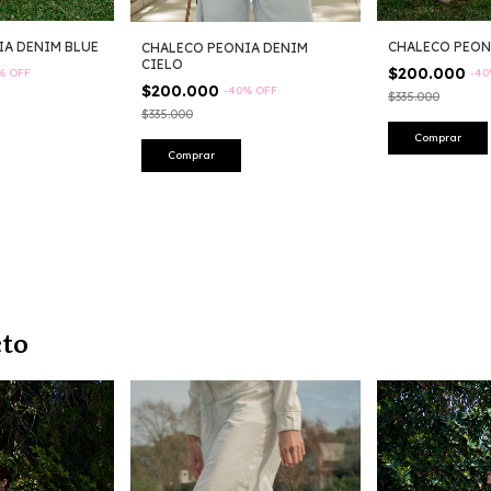
IA DENIM BLUE
CHALECO PEON
CHALECO PEONIA DENIM
CIELO
$200.000
%
OFF
-
40
$200.000
-
40
%
OFF
$335.000
$335.000
Comprar
Comprar
cto