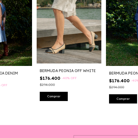
BERMUDA PEONIA OFF WHITE
IA DENIM
BERMUDA PEON
$176.400
-
40
%
OFF
$176.400
-
40
$294.000
%
OFF
$294.000
Comprar
Comprar