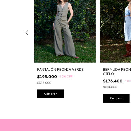
IA DENIM
PANTALÓN PEONIA VERDE
BERMUDA PEON
CIELO
$195.000
-
40
%
OFF
$176.400
-
40
$325.000
$294.000
Comprar
Comprar