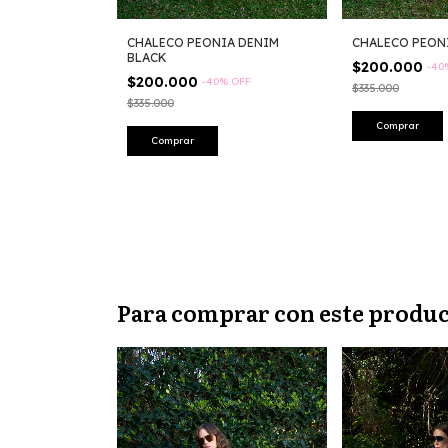
CHALECO PEONIA DENIM
CHALECO PEON
RA AVELLANA
BLACK
$200.000
-
40
%
OFF
$200.000
-
40
%
OFF
$335.000
$335.000
Comprar
Comprar
Para comprar con este produ