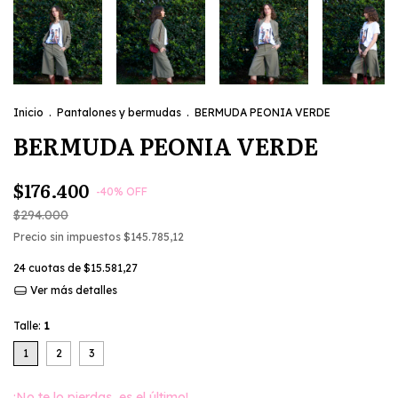
Inicio
.
Pantalones y bermudas
.
BERMUDA PEONIA VERDE
BERMUDA PEONIA VERDE
$176.400
-
40
%
OFF
$294.000
Precio sin impuestos
$145.785,12
24
cuotas de
$15.581,27
Ver más detalles
Talle:
1
1
2
3
¡No te lo pierdas, es el último!