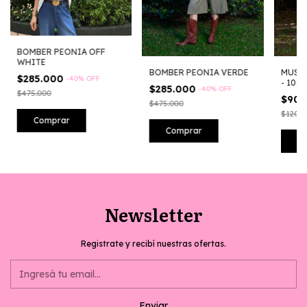
BOMBER PEONIA OFF
WHITE
BOMBER PEONIA VERDE
MUSC
$285.000
-
40
%
OFF
- 100
$285.000
-
40
%
OFF
$475.000
$90.
$475.000
$120.0
Comprar
Comprar
C
Newsletter
Registrate y recibí nuestras ofertas.