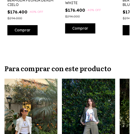
BERMUDA PEONIA DENIM
BERM
WHITE
CIELO
BLUE
$176.400
-
40
%
OFF
$176.400
$176
-
40
%
OFF
$294.000
$294.000
$294.0
Comprar
Comprar
C
Para comprar con este producto